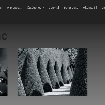
il
A propos…
Catégories
Journal
lire la suite
Alternatif !
Li
nc