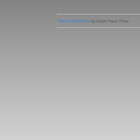
Post naviga
Thèmes WordPress
by Graph Paper Press